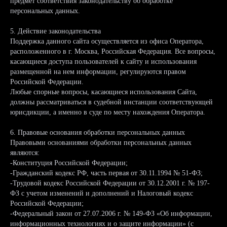
предмет соответствия законодательству об обработке
персональных данных.
Пн-Пт с 10:00 до 21:00
Cб-Вс с 11:00 до 21:00
5. Действие законодательства
Поддержка данного сайта осуществляется из офиса Оператора,
Москва, Земляной Вал 9
расположенного в г. Москва, Российская Федерация. Все вопросы,
касающиеся доступа пользователей к сайту и использования
Политика конфиденциальности
размещенной на нем информации, регулируются правом
Российской Федерации.
Любые спорные вопросы, касающиеся использования Сайта,
*
должны рассматриваться в судебной инстанции соответствующей
юрисдикции, а именно в суде по месту нахождения Оператора.
6. Правовые основания обработки персональных данных
*компания Meta признана экстремистской
Правовыми основаниями обработки персональных данных
организацией
являются:
-Конституция Российской Федерации;
-Гражданский кодекс РФ, часть первая от 30.11.1994 № 51-ФЗ;
-Трудовой кодекс Российской Федерации от 30.12.2001 г. № 197-
ФЗ с учетом изменений и дополнений и Налоговый кодекс
Российской Федерации;
-Федеральный закон от 27.07.2006 г. № 149-ФЗ «Об информации,
информационных технологиях и о защите информации» (с