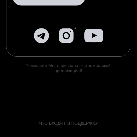
которые помогают сохранить стабильную
работу системы и её первоначальный
уровень исполнения. В зависимости от
ситуации мы подключаемся на том уровне,
который действительно нужен.
Консультации по эксплуатации и уходу
Рекомендации по ежедневному
использованию, условиям размещения,
чистке и бережному обращению.
Первичная диагностика по обращению
Разбор симптомов по описанию,
фото и видео, уточняющие вопросы,
предварительное заключение и план
действий.
Сервис и ремонт
Организация ремонта или восстановления
работоспособности, включая работу с
комплектующими и узлами проекта.
Апгрейд и модернизация
Обновление компонентов и доработка