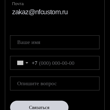
Связаться
*
*компания Meta признана экстремистской
организацией
ЧТО ВХОДИТ В ПОДДЕРЖКУ
Поддержка NF Custom включает
консультации и сервисные действия,